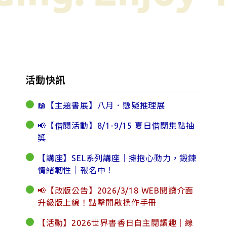
活動快訊
📖【主題書展】八月．懸疑推理展
📢【借閱活動】8/1-9/15 夏日借閱集點抽
獎
【講座】SEL系列講座｜擁抱心動力，鍛鍊
情緒韌性｜報名中！
📢【改版公告】2026/3/18 WEB閱讀介面
升級版上線！點擊開啟操作手冊
【活動】2026世界書香日自主閱讀趣｜線