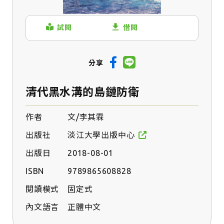
試閱
借閱
分享
清代黑水溝的島鏈防衛
作者
文/
李其霖
出版社
淡江大學出版中心
出版日
2018-08-01
ISBN
9789865608828
閱讀模式
固定式
內文語言
正體中文