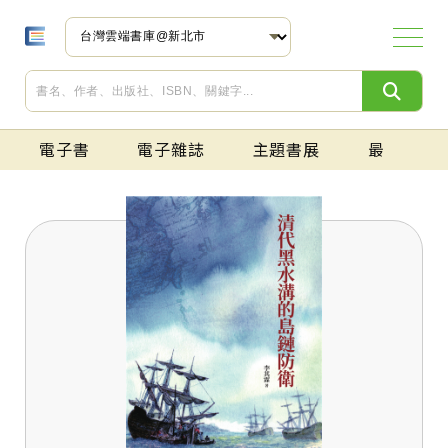
電子書
電子雜誌
主題書展
最新上架
文學小說
商業理財
人文社科
漫畫/圖文書
生活休閒
醫療保健
心理勵志
童書/青少年叢書
親子/教育
語言學習
觀光旅遊
藝術/設計
電腦/資訊
科普
考試用書
免費專區
財經政治
人文藝術
生活資訊
科普趨勢
流行時尚
建築設計
親子健康
兒少期刊
語言學習
學術期刊
免費專區
現代華文創作
古典文學
亞洲文學
歐美文學
世界經典文學
旅遊文學
散文
詩詞
推理/犯罪小說
科幻/奇幻小說
武俠小說
歷史小說
社會/紀實小說
愛情小說
勵志/療癒小說
恐怖/靈異小說
電視/電影原著小說
輕小說
言情小說
文學研究
投資理財
職場生涯
經營管理
行銷業務
產業貿易
語言學習
趨勢分析
會計/統計
文化
史地
法律
經濟
社會
傳媒
心理學
宗教信仰
哲學思想
人物傳記
政治/外交
民間故事
報導/紀實文學
故事類繪本
知識類繪本
語文類繪本
有聲繪本
奇幻/科幻漫畫
溫馨療癒漫畫
輕鬆幽默漫畫
懸疑推理漫畫
戀愛故事漫畫
職場社會漫畫
青春/校園漫畫
運動/競技漫畫
歷史/人物漫畫
其他漫畫
日常應用
飲食生活
食譜
運動/戶外活動
人際關係
情感生活
寵物
手作/園藝
流行時尚
美容美體
攝影寫真
命理/占星
休閒圖文書
笑話/遊戲
其他休閒活動
健康生活
醫藥知識
中醫
樂齡長照
自我成長
情緒/壓力
勵志故事
心理治療/諮商
圖畫書/兒童繪本
橋梁書
兒童漫畫
兒童小說
青少年小說
語文學習
童話/寓言
歷史地理
自然科學
數學
藝術
字典/辭典
圖鑑/百科
親子教養
生命教育
學校教育
社會教育
留學教育
特殊兒童教育
學習法
中文
英語
日語
韓語
台語、客家語、原住民語
西班牙文
法文
德文
越南語
印尼語
泰語
翻譯
亞洲其他語言
歐洲其他語言
語言學
台灣
中國/港澳
日本
韓國
亞洲
歐洲
美洲
其他地區
繪畫
音樂
攝影
電影
戲劇
舞蹈
工藝
美術設計
室內設計
建築
藝術總論
作業系統
程式開發
應用軟體
人工智慧(AI)
硬體設備
網路/通訊
網站架設
資料庫
科技趨勢
生物/動植物
物理/化學
天文/地科
應用科學
腦科學
其他科普
國語/作文
TOEIC多益檢定
TOEFL托福檢定
日語檢定
其他語言檢定
高中參考書
專技人員用書
生活資訊
社會人文
自然科技
親子活動
觀光旅遊
漫畫小說
big大時商業誌
Money錢
PPAPER BUSINESS
大師輕鬆讀
今周刊
台灣銀行家
交流雜誌
先探投資週刊
全球中央雜誌
好房網HouseFun
兩岸商情雜誌
卓越雜誌
哈佛商業評論
活動平台雜誌
看雜誌
財訊
財訊快報理財年鑑
理財周刊
理財周刊 特刊
理財周刊 特別版
創業1定贏
創業商機
新新聞
經理人
經貿透視雙周刊
遠見雜誌
餐飲學院
CAMERA攝影誌
FOCUS 焦點藝術
Life Plus熟年誌
Opera / arts & culture
PPAPER
Sample 樣本
VERSE
XPLORE
大學雜誌
小日子享生活誌
小典藏
中土雜誌
夭夭
文訊雜誌
日日好日
日賦一日詩文誌
台灣光華雜誌(中日文版)
台灣光華雜誌(中英文國內版)
幼獅文藝
宇宙光雜誌
寺廟大小事
寺廟大小事週刊
有荷文學雜誌
兩性新知文選
典藏今藝術
典藏古美術
幸運雜誌
金門文藝
海想知道
逗點出任務
潮人物
潮思Mintazine
職人SHOKUZiNE
Anke安可人生雜誌
Ciao潮旅
Cycling Update單車誌
HiP！玩。露誌
idSHOW好宅秀
La Vie
Runnnn跑跑步
SENSE好感
STARS 生活美學誌
TASTE品味誌
TRAVELER Luxe旅人誌
WOW!SCREEN電影雜誌(原刊名:世界電影)
一個人的旅行
大角誌
中台灣食通信
中國飲食文化
戶外探索Outside
台灣鞋訊
台灣觀光
正反合
正反合特刊
好遊趣
行遍天下
住展雜誌
吾愛吾家
汽車線上情報誌
足球天下Football World
周刊王
欣旅遊BonVoyage
阿路巴高爾夫國際中文版
秋刀魚
島嶼綠
料理．台灣
旅@天下
旅人食通信
旅讀
時尚漫旅 ROAM
時報周刊
消費者報導
貢丸湯
高傳真視聽
動腦雜誌
常春月刊
單車身活
單車環島聖經
就醬玩旅行雜誌
鄉間小路
媽媽寶寶
遊學Study DIY
電玩雙週刊
廣告雜誌
豐年
HOW IT WORKS知識大圖解
PC home 電腦家庭
生態台灣(台灣生態學會季刊)
尖端科技軍事雜誌
兵器戰術圖解
能力雜誌
新通訊元件
新電子科技
網管人
遙控技術
遙控飛行技術
數位狂潮DigiTrend
數位時代
機械工業雜誌
環球生技月刊
Ami艾美時尚
ARCH雅趣
BAZAAR哈潑時尚
BEAUTY大美人
BEAUTY美人誌
ELLE雜誌
InStyle時尚泉
InStyle時尚樂
LEZS雜誌
men's uno男人誌
PPAPER Fashion
PPAPER Man
君子時代雜誌
明潮M'INT
欣音樂
城邦國際名表
美麗佳人
茉莉美人髮妝精選
時間觀念
珠寶之星
富豪人生
朝日YOUTH生活精選集
愛女生雜誌
醫美時尚
2019MEET @ design 設計心勢力
2020MEET @ design 設計心勢力
DECO居家
Dream Life夢想誌
HOMEDESIGN設計玩家
Top Design 住宅設計精選 Fun Design
易裝修系列
室內設計 INTERIOR DESIGN
時尚家居House-Style
趨勢建材
BabyLife育兒生活
人本教育札記
大家健康雜誌
早安健康
美麗孕媽咪
張老師月刊
媽咪寶貝
媽媽寶寶
魅麗雜誌Amazing
親子天下
嬰兒與母親
bobo小天才
iFun學電子雜誌
小行星幼兒誌
中華民國兒童文學學會會訊
少年牛頓
幼獅少年
科學少年
康軒學習雜誌初階版（Top945）
康軒學習雜誌進階版（Top945）
2013時事通
ABC互動英語
ALL+互動英語
Apa Kabar Indonesia 印尼語學習誌
biz互動英語
Bonjour!France法語學習誌
CNN互動英語
EZ Japan流行日語會話誌
EZ Thai 泰語學習誌
HALLO!Germany德語學習誌
Hello! English英語學習誌
HI!JAPAN日語學習誌
Hola España 西語學習誌
KOREA韓語學習誌
Live互動英語
ライブ互動日本語
大家說越語/越語學習誌
常春藤生活英語
常春藤解析英語
槓桿韓國語學習週刊
人文學科
自然科學
社會科學
人文社會
生活資訊
自然科學
觀光旅遊